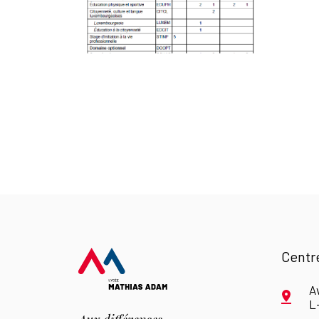
Centr
A
L