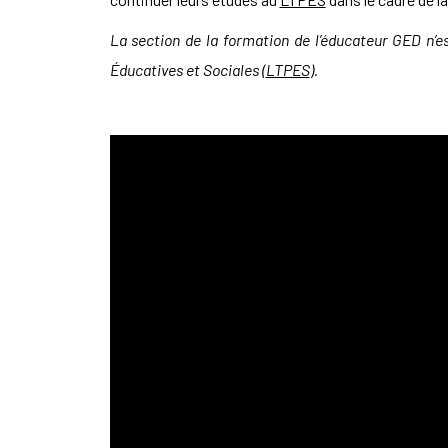
La section de la formation de l’éducateur GED n’e
Éducatives et Sociales
(
LTPES
).