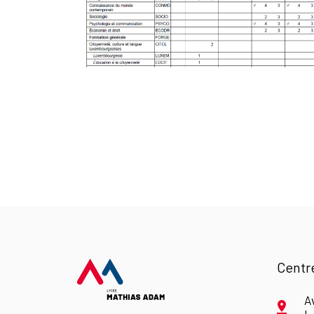
Centr
A
L