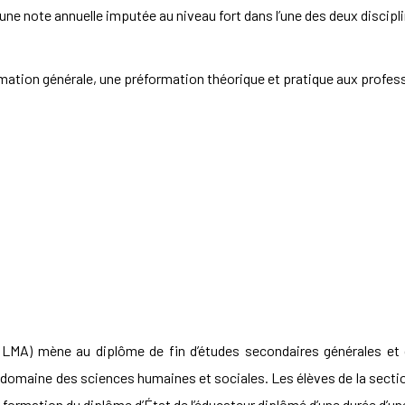
 une note annuelle imputée au niveau fort dans l’une des deux discip
tion générale, une préformation théorique et pratique aux profess
u LMA) mène au diplôme de fin d’études secondaires générales et 
 domaine des sciences humaines et sociales. Les élèves de la secti
a formation du diplôme d’État de l’éducateur diplômé d’une durée d’un