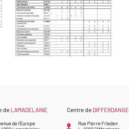
e de
LAMADELAINE
Centre de
DIFFERDANGE
venue de l’Europe
Rue Pierre Frieden
-4802 Lamadelaine
L-4560 Differdange