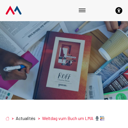
Aller
Aller
Aller
au
au
au
menu
contenu
pied
principal
de
page
Actualités
Weltdag vum Buch um LMA