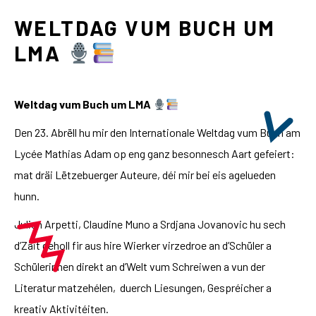
WELTDAG VUM BUCH UM
LMA
Weltdag vum Buch um LMA
Den 23. Abrëll hu mir den Internationale Weltdag vum Buch am
Lycée Mathias Adam op eng ganz besonnesch Aart gefeiert:
mat dräi Lëtzebuerger Auteure, déi mir bei eis agelueden
hunn.
Julien Arpetti, Claudine Muno a Srdjana Jovanovic hu sech
d’Zäit geholl fir aus hire Wierker virzedroe an d’Schüler a
Schülerinnen direkt an d’Welt vum Schreiwen a vun der
Literatur matzehélen, duerch Liesungen, Gespréicher a
kreativ Aktivitéiten.