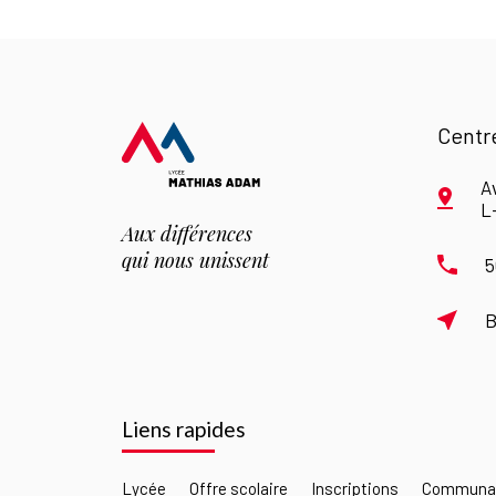
Centr
A
L
Aux différences
qui nous unissent
5
B
Liens rapides
Lycée
Offre scolaire
Inscriptions
Communau