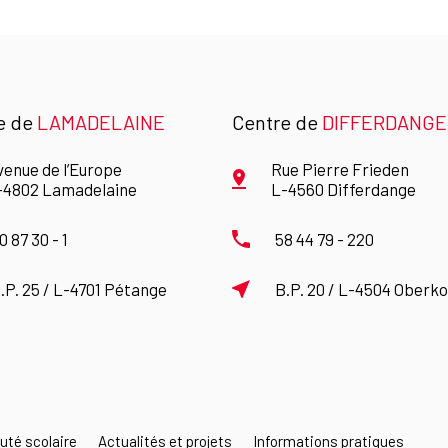
e de
LAMADELAINE
Centre de
DIFFERDANGE
venue de l’Europe
Rue Pierre Frieden
-4802 Lamadelaine
L-4560 Differdange
0 87 30 - 1
58 44 79 - 220
.P. 25 / L-4701 Pétange
B.P. 20 / L-4504 Oberk
té scolaire
Actualités et projets
Informations pratiques